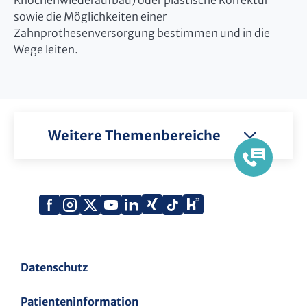
Knochenwiederaufbau) oder plastische Korrektur
sowie die Möglichkeiten einer
Zahnprothesenversorgung bestimmen und in die
Wege leiten.
Weitere Themenbereiche
Xing
Kununu
Facebook
Instagram
X
YouTube
LinkedIn
Tiktok
(Twitter)
Datenschutz
Patienteninformation