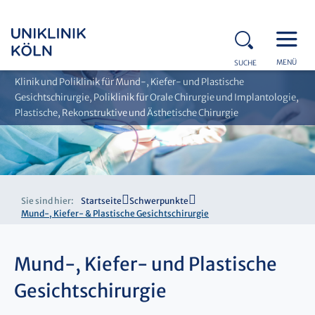
MENÜ
SUCHE
Klinik und Poliklinik für Mund-, Kiefer- und Plastische
Gesichtschirurgie, Poliklinik für Orale Chirurgie und Implantologie,
Plastische, Rekonstruktive und Ästhetische Chirurgie
Sie sind hier:
Startseite
Schwerpunkte
Mund-, Kiefer- & Plastische Gesichtschirurgie
Mund-, Kiefer- und Plastische
Gesichtschirurgie