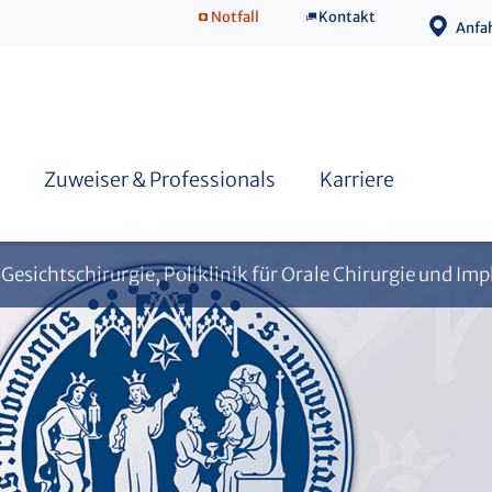
Notfall
Kontakt
Anfa
Dentale Volumentomografie (DVT)
Orale Chirurgie & Implantologie
Fortbildung
Zuweiser & Professionals
Karriere
 Gesichtschirurgie, Poliklinik für Orale Chirurgie und Im