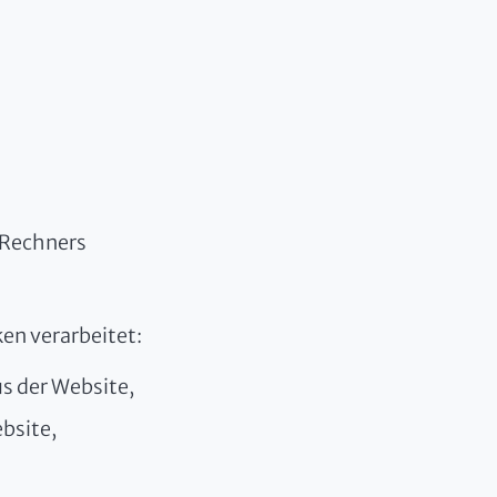
 Rechners
en verarbeitet:
s der Website,
bsite,