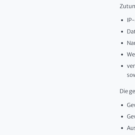
Zutun
IP
Dat
Na
Web
ver
sow
Die g
Ge
Ge
Aus