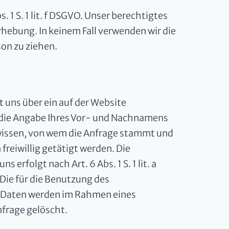
. 1 S. 1 lit. f DSGVO. Unser berechtigtes
hebung. In keinem Fall verwenden wir die
on zu ziehen.
it uns über ein auf der Website
 die Angabe Ihres Vor- und Nachnamens
 wissen, von wem die Anfrage stammt und
reiwillig getätigt werden. Die
rfolgt nach Art. 6 Abs. 1 S. 1 lit. a
 Die für die Benutzung des
 Daten werden im Rahmen eines
nfrage gelöscht.