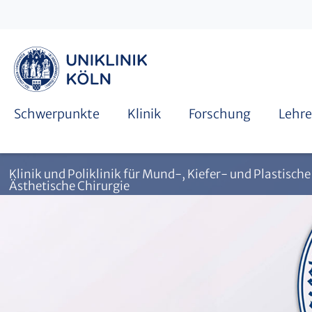
Zertifizierte Qualität
Tumorforschung
Mund-, Kiefer- & Plastische Gesichtschirurgie
Studentische Ausbildung
4. Kölner Symposium
Schwerpunkte
Klinik
Forschung
Lehre
Klinik und Poliklinik für Mund-, Kiefer- und Plastische
Ästhetische Chirurgie