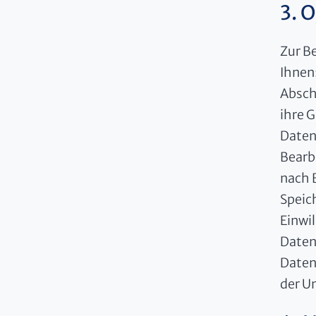
3. 
Zur B
Ihnen
Absch
ihre 
Daten
Bearb
nach 
Speic
Einwil
Daten
Daten
der Un