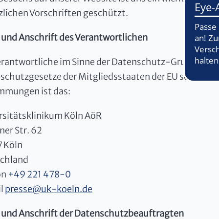
zlichen Vorschriften geschützt.
und Anschrift des Verantwortlichen
erantwortliche im Sinne der Datenschutz-Grundveror
schutzgesetze der Mitgliedsstaaten der EU sowie son
mmungen ist das:
rsitätsklinikum Köln AöR
ner Str. 62
 Köln
chland
on
+49 221 478-0
l
presse
@
uk-koeln.de
und Anschrift der Datenschutzbeauftragten