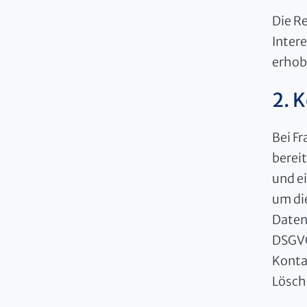
Die Re
Inter
erhob
2. 
Bei Fr
berei
und e
um di
Datenv
DSGVO 
Konta
Lösch