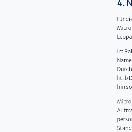
4. 
Für d
Micro
Leopar
Im Ra
Name,
Durchf
lit. 
hin s
Micro
Auftr
perso
Stand