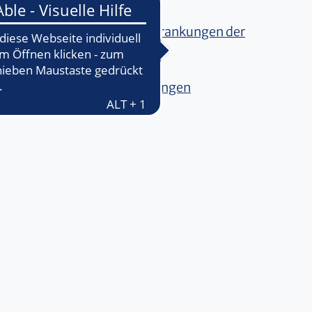
des
Zentrums für Seltene Erkrankungen der
 und kraniofaziale Fehlbildungen