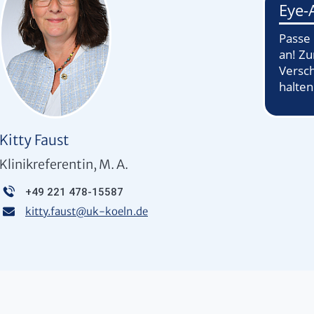
Kitty Faust
Klinikreferentin, M. A.
+49 221 478-15587
kitty.faust
@
uk-koeln.de